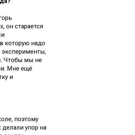
ода?
горь
, он старается
ли
 в которую надо
 эксперименты,
. Чтобы мы не
ми. Мне ещё
ку и
коле, поэтому
 делали упор на