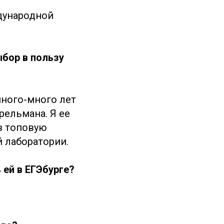
дународной
ыбор в пользу
 много-много лет
рельмана. Я ее
 в топовую
 лаборатории.
ь ей в ЕГЭбурге?