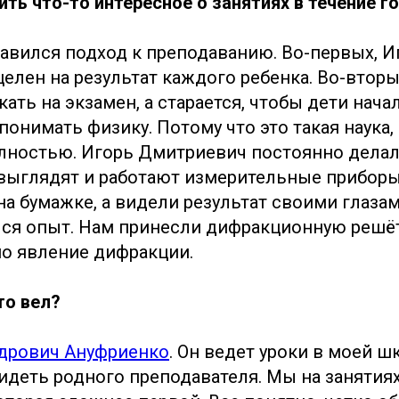
ть что-то интересное о занятиях в течение г
авился подход к преподаванию. Во-первых, И
лен на результат каждого ребенка. Во-вторых
кать на экзамен, а старается, чтобы дети нача
онимать физику. Потому что это такая наука,
лностью. Игорь Дмитриевич постоянно делал
 выглядят и работают измерительные приборы
на бумажке, а видели результат своими глаза
ся опыт. Нам принесли дифракционную решёт
о явление дифракции.
то вел?
ндрович Ануфриенко
. Он ведет уроки в моей ш
идеть родного преподавателя. Мы на занятиях