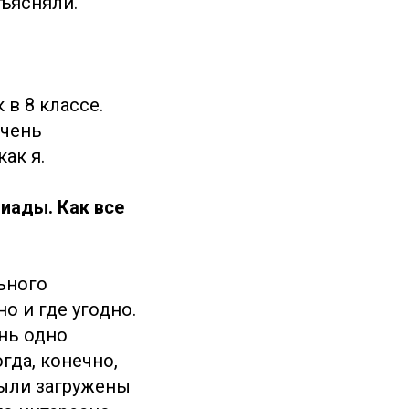
бъясняли.
 в 8 классе.
очень
ак я.
иады. Как все
ьного
о и где угодно.
ень одно
гда, конечно,
были загружены