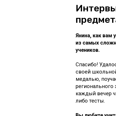
Интервь
предмет
Янина, как вам
из самых сложн
учеников.
Спасибо! Удало
своей школьной
медалью, поуча
регионального 
каждый вечер ч
либо тесты.
Вы любите учит