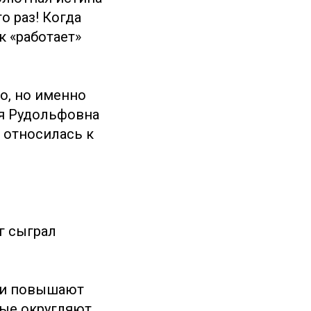
о раз! Когда
к «работает»
ко, но именно
ья Рудольфовна
 относилась к
г сыграл
ни повышают
рые округляют