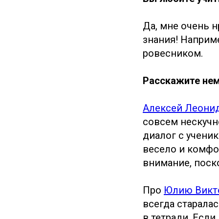
Да, мне очень н
знания! Наприм
ровесником.
Расскажите нем
Алексей Леони
совсем нескучно
диалог с учени
весело и комфо
внимание, поско
Про
Юлию Викт
всегда старалас
в тетради. Если