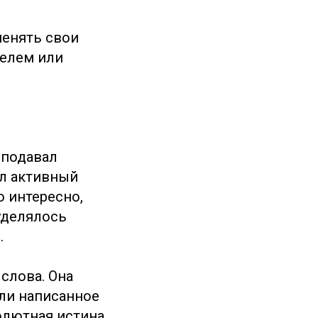
менять свои
телем или
еподавал
ел активный
о интересно,
 уделялось
.
слова. Она
или написанное
солютная истина