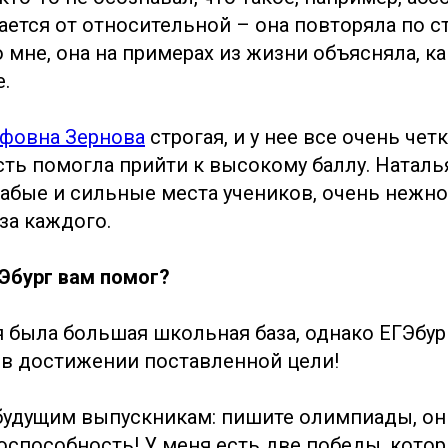
ается от относительной – она повторяла по ст
мне, она на примерах из жизни объясняла, ка
.
ьфовна Зернова
строгая, и у нее все очень чет
сть помогла прийти к высокому баллу. Натал
лабые и сильные места учеников, очень нежно
за каждого.
ГЭбург вам помог?
я была большая школьная база, однако ЕГЭбур
в достижении поставленной цели!
 будущим выпускникам: пишите олимпиады, о
оспособность! У меня есть две победы, кото