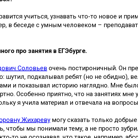
равится учиться, узнавать что-то новое и при
ер, в беседе с умным человеком – преподава
ного про занятия в ЕГЭбурге.
дович Соловьев
очень постироничный. Он пр
: шутил, подкалывал ребят (но не обидно), в
ками и показывал историю наглядно. Мне был
ртно. Особенно приятно, что на занятиях мне
льку я учила материал и отвечала на вопросы
оровну Жихареву
могу сказать только добрые 
ь, чтобы мы понимали тему, а не просто зубр
 кто-то не осознавал, что такое, например, аб