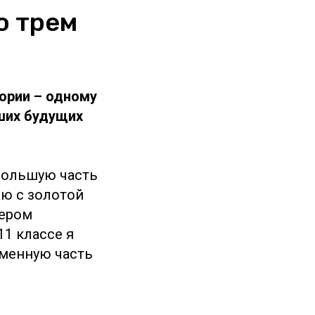
о трем
тории – одному
ших будущих
 Большую часть
ию с золотой
зером
11 классе я
ьменную часть