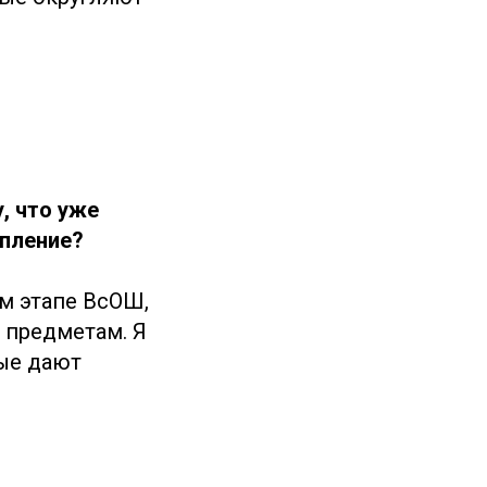
, что уже
упление?
м этапе ВсОШ,
 предметам. Я
рые дают