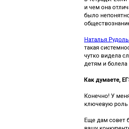
и чем она отлич
было непонятно 
обществознание
Наталья Рудол
такая системно
чутко видела с
детям и болела 
Как думаете, Е
Конечно! У мен
ключевую роль 
Еще дам совет
вашу конкурент