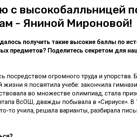
ю с высокобалльницей п
ам - Яниной Мироновой!
 удалось получить такие высокие баллы по ис
ых предметов? Поделитесь секретом для на
сь посредством огромного труда и упорства.
 жизни я посвятила учебе: закончила гимназ
ствовала во множестве олимпиад, стала при
этапа ВсОШ, дважды побывала в «Сириусе». В 
то-то учила, решала варианты, разбирала пис
ься?