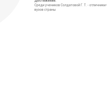
Достижения:
Среди учеников Солдатовой Г. Т. - отличник
вузов страны