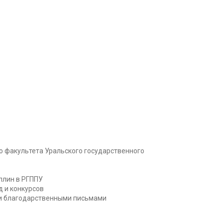
 факультета Уральского государственного
плин в РГППУ
 и конкурсов
и благодарственными письмами