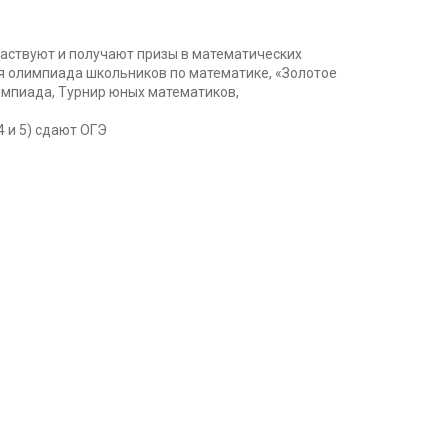
частвуют и получают призы в математических
я олимпиада школьников по математике, «Золотое
импиада, Турнир юных математиков,
4 и 5) сдают ОГЭ