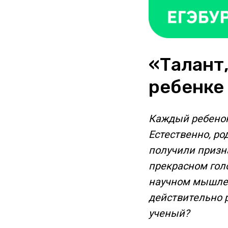
«Талант,
ребенке
Каждый ребенок
Естественно, ро
получили призна
прекрасном голо
научном мышлен
действительно 
ученый?