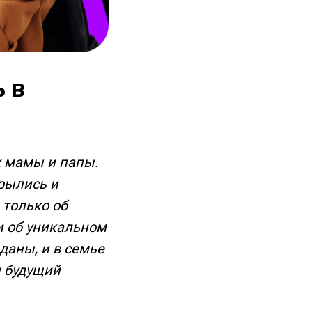
ь в
 мамы и папы.
крылись и
 только об
и об уникальном
даны, и в семье
и будущий