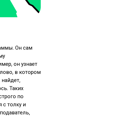
аммы. Он сам
му
мер, он узнает
слово, в котором
 найдет,
сь. Таких
строго по
 с толку и
подаватель,