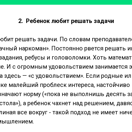
2. Ребенок любит решать задачи
юбит решать задачи. По словам преподавател
ачный наркоман». Постоянно рвется решать и
задания, ребусы и головоломки. Хоть математ
е. И с огромным удовольствием занимается э
 здесь — «с удовольствием». Если родные или
нке малейший проблеск интереса, настойчив
означают норму («пока не выполнишь десять з
стола»), а ребенок чахнет над решением, давя
иная все вокруг - такой подход не имеет нич
мышлением.