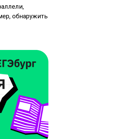
раллели,
мер, обнаружить