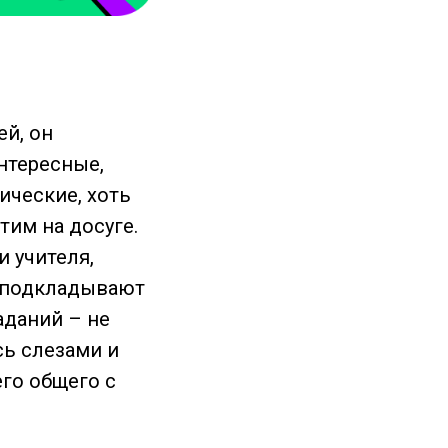
ей, он
нтересные,
ические, хоть
тим на досуге.
 учителя,
о подкладывают
аданий – не
сь слезами и
его общего с