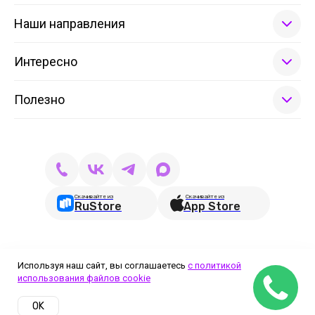
Наши направления
Интересно
Полезно
Скачивайте из
Скачивайте из
RuStore
App Store
Сведения об организации
Политика обработки
Используя наш сайт, вы соглашаетесь
с политикой
персональных данных
использования файлов cookie
ИНН 6671081496
Государственная лицензия
ОГРН 1176658116249
OK